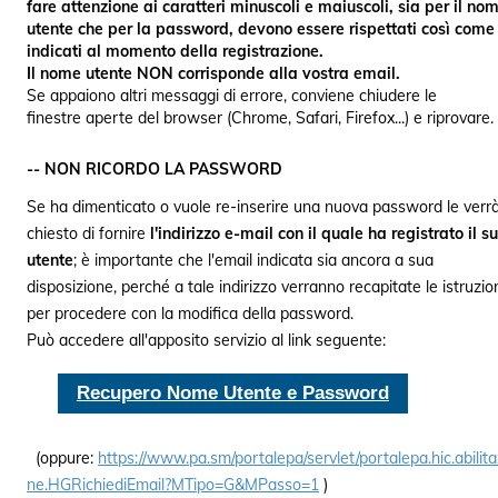
fare attenzione ai caratteri minuscoli e maiuscoli, sia per il no
utente che per la password, devono essere rispettati così come
indicati al momento della registrazione.
Il nome utente NON corrisponde alla vostra email.
Se appaiono altri messaggi di errore, conviene chiudere le
finestre aperte del browser (Chrome, Safari, Firefox...) e riprovare.
-- NON RICORDO LA PASSWORD
Se ha dimenticato o vuole re-inserire una nuova password le verr
chiesto di fornire
l'indirizzo e-mail con il quale ha registrato il s
utente
; è importante che l'email indicata sia ancora a sua
disposizione, perché a tale indirizzo verranno recapitate le istruzio
per procedere con la modifica della password.
Può accedere all'apposito servizio al link seguente:
Recupero Nome Utente e Password
(oppure:
https://www.pa.sm/portalepa/servlet/portalepa.hic.abilita
ne.HGRichiediEmail?MTipo=G&MPasso=1
)